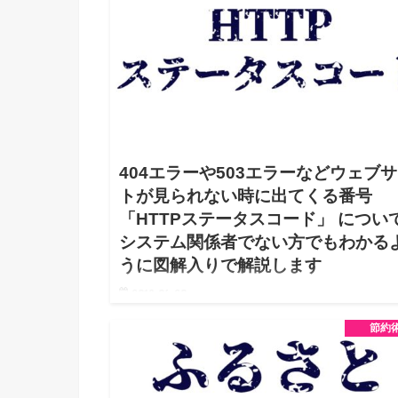
404エラーや503エラーなどウェブ
トが見られない時に出てくる番号
「HTTPステータスコード」 につい
システム関係者でない方でもわかる
うに図解入りで解説します
2019.06.20
PCやスマホで見たいウェブサイトが見られずに、
節約
「503」など以下のような3ケタの数字が表示される
いページに見覚えありませんでしょうか？ ちなみに
場合はサーバー側の問題でウェブサイトが見られない
況を表してます。 …