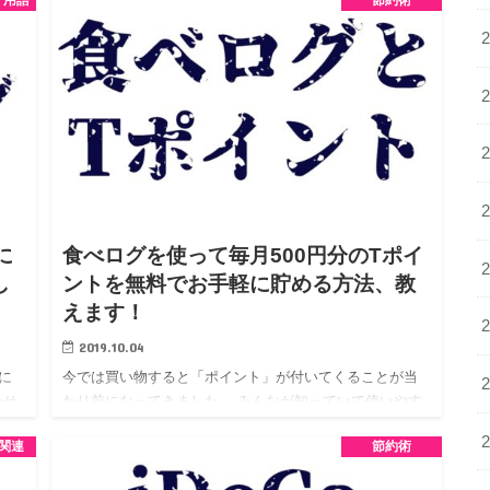
が
す。 アドネットワークを使った記事アフィリエイト広告
などでも「リターゲティング広告」をセットで手配する
ことが当たり前にな…
に
食べログを使って毎月500円分のTポイ
し
ントを無料でお手軽に貯める方法、教
えます！
2019.10.04
に
今では買い物すると「ポイント」が付いてくることが当
わせ
たり前になってきました。 みんなが知っていて使いやす
て来
い「ポイント」といえば…「Tポイント」ではないでしょ
関連
節約術
何よ
うか？ ファミマや提携スーパーで買い物をするときに
「Tカード」をレ…