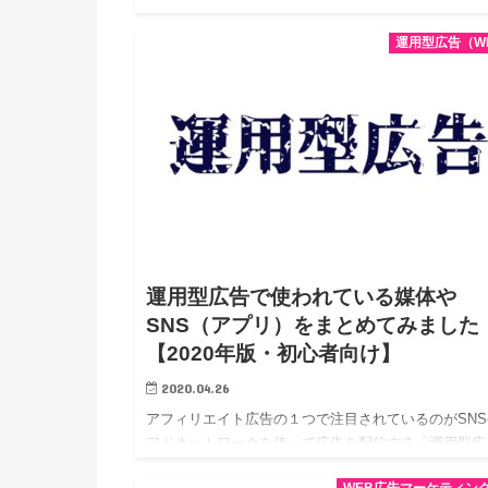
る3文字英語の役職名をよく聞くようになりました。
運用型広告（W
「CEO」だけでなく「COO」や「CFO」など、どう
役職を意味す…
運用型広告で使われている媒体や
SNS（アプリ）をまとめてみました
【2020年版・初心者向け】
2020.04.26
アフィリエイト広告の１つで注目されているのがSNS
アドネットワークを使って広告を配信する「運用型広
告」です。 リアルタイムでユーザーごとマッチする
WEB広告マーケティン