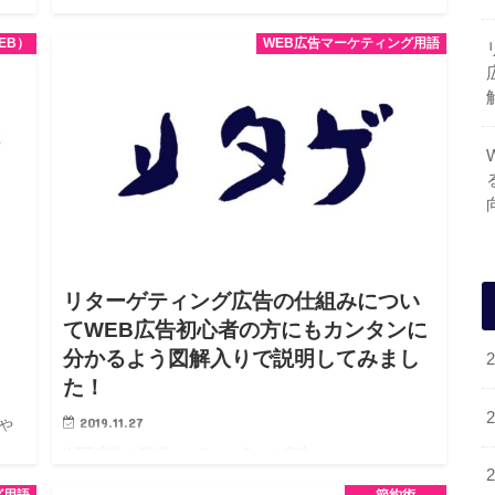
始めるためには、まずASP（アフィリエイト・サービ
EB）
WEB広告マーケティング用語
いう
ス・プロバイダー）への登録が必要です！ とはいえ、ア
フィリエイト広…
リターゲティング広告の仕組みについ
てWEB広告初心者の方にもカンタンに
分かるよう図解入りで説明してみまし
た！
2019.11.27
や
WEB広告の現場にいると、色々な広告メニューとセット
広告
で「リターゲティング広告」という用語をよく聞きま
グ用語
節約術