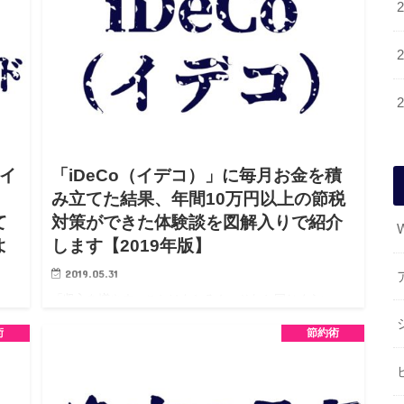
サイ
「iDeCo（イデコ）」に毎月お金を積
み立てた結果、年間10万円以上の節税
て
対策ができた体験談を図解入りで紹介
よ
します【2019年版】
2019.05.31
「収入を増やす」ことはもちろん、それと同じくらい
「出費を減らす」ことも大事で、「税金」も大きな出費
術
節約術
の１つです！ 個人事業主になって初めて1年間分の確定申
怪し
告をした際に追加で税金を約10万円ほど支払うことにな
この
りました。 この…
状